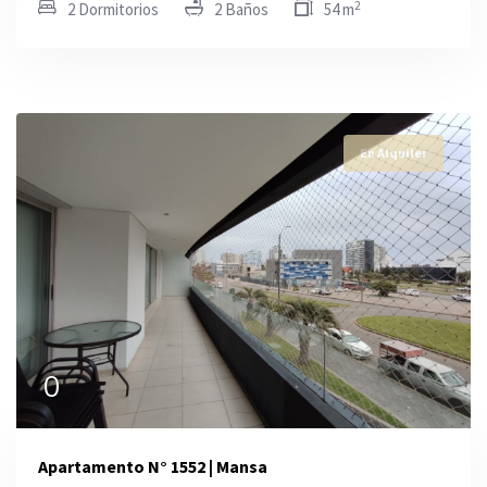
2
2 Dormitorios
2 Baños
54 m
En Alquiler
0
Apartamento N° 1552 | Mansa