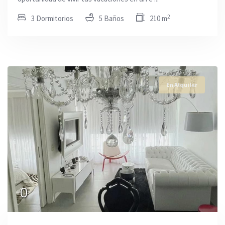
2
3 Dormitorios
5 Baños
210 m
En Alquiler
0