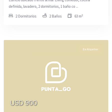
definida, lavadero, 2 dormitorios, 1 baño co ...
2
2 Dormitorios
2 Baños
63 m
En Alquiler
USD 900